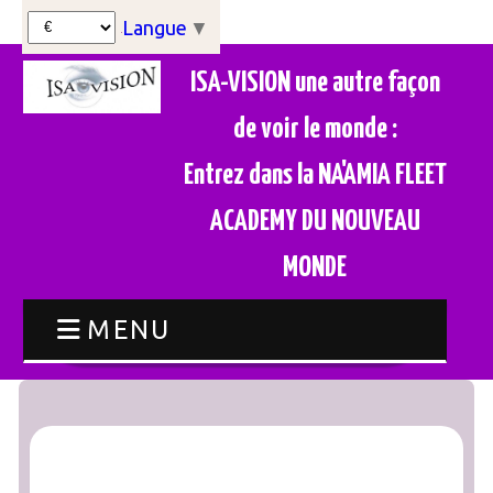
Langue
▼
ISA-VISION une autre façon
de voir le monde :
Entrez dans la NA'AMIA FLEET
ACADEMY DU NOUVEAU
MONDE
MENU