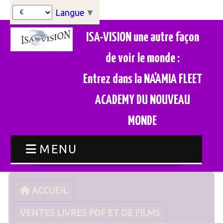
Langue
▼
ISA-VISION une autre façon
de voir le monde :
Entrez dans la NA'AMIA FLEET
ACADEMY DU NOUVEAU
MONDE
MENU
ACCUEIL
VENTES LIVRES PDF ET DE FILMS